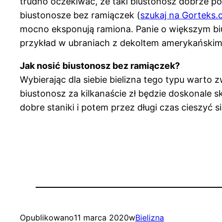
trudno oczekiwać, że taki biustonosz dobrze po
biustonosze bez ramiączek (
szukaj na Gorteks.
mocno eksponują ramiona. Panie o większym bi
przykład w ubraniach z dekoltem amerykańskim
Jak nosić biustonosz bez ramiączek?
Wybierając dla siebie bielizna tego typu warto
biustonosz za kilkanaście zł będzie doskonale
dobre staniki i potem przez długi czas cieszyć s
Opublikowano
11 marca 2020
w
Bielizna