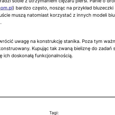
radzi sobie z utrzymaniem ciężaru piersi. Panie o dr
com.pl
) bardzo często, nosząc na przykład bluzeczki h
uście muszą natomiast korzystać z innych modeli b
.
 zwrócić uwagę na konstrukcję stanika. Poza tym waż
 skonstruowany. Kupując tak zwaną bieliznę do zadań
ię ich doskonałą funkcjonalnością.
Tagi: