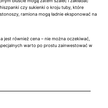
obnym biuście mogą zatem szaleć i zakładać
iszpanki czy sukienki o kroju tuby, które
iustonoszy, ramiona mogą ładnie eksponować na
na jest również cena – nie można oczekiwać,
 specjalnych warto po prostu zainwestować w