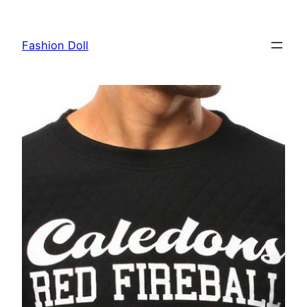
Przejdź
do
Fashion Doll
treści