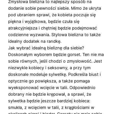
Zmysłowa bielizna to najlepszy sposób na
dodanie sobie pewności siebie. Mimo że ukryta
pod ubraniem sprawi, że kobieta poczuje się
piękna i wyjątkowa, będzie czuła się
atrakcyjniejsza i chętniej będzie podejmować
codzienne wyzwania. Stylowa bielizna to także
idealny dodatek na randkę.
Jak wybrać idealną bieliznę dla siebie?
Doskonałym wyborem będzie gorset. Ten nie ma
sobie równych, jeśli chodzi o zmysłowość. Jest
niezwykle kobiecy i seksowny, a przy tym
doskonale modeluje sylwetkę. Podkreśla biust i
optycznie go powiększa, a także pomaga
wyeksponować wcięcie w talii. Odpowiednio
dobrany nie będzie krępował, a sprawi, że
sylwetka będzie jeszcze bardziej kobieca:
smukła, z wcięciem w talii, z krągłościami w
okolicach piersi i bioder. Gorsety nie mają sobie