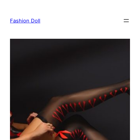
Przejdź
do
Fashion Doll
treści