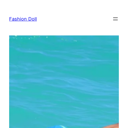
Przejdź
do
Fashion Doll
treści