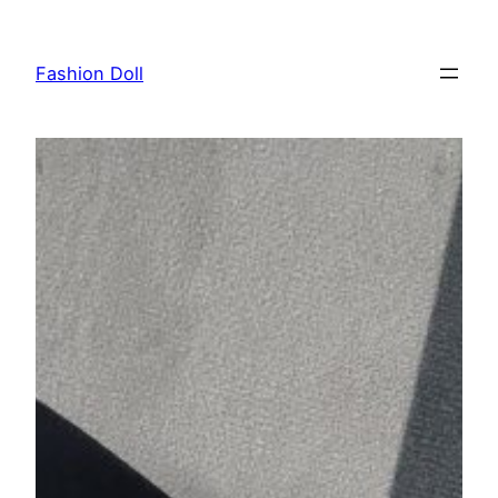
Przejdź
do
Fashion Doll
treści