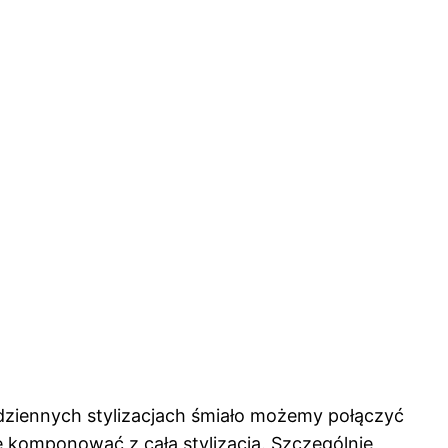
odziennych stylizacjach śmiało możemy połączyć
ię komponować z całą stylizacją. Szczególnie