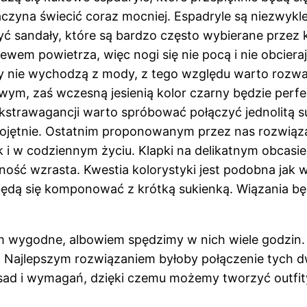
 zaczyna świecić coraz mocniej. Espadryle są niezwy
 sandały, które są bardzo często wybierane przez ko
wem powietrza, więc nogi się nie pocą i nie obcierają
y nie wychodzą z mody, z tego względu warto rozważy
owym, zaś wczesną jesienią kolor czarny będzie perf
kstrawagancji warto spróbować połączyć jednolitą su
 obojętnie. Ostatnim proponowanym przez nas rozwiąza
 i w codziennym życiu. Klapki na delikatnym obcasi
ność wzrasta. Kwestia kolorystyki jest podobna jak
 będą się komponować z krótką sukienką. Wiązania będ
m wygodne, albowiem spędzimy w nich wiele godzin. 
. Najlepszym rozwiązaniem byłoby połączenie tych dw
d i wymagań, dzięki czemu możemy tworzyć outfity w 