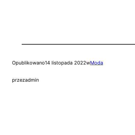
Opublikowano
14 listopada 2022
w
Moda
przez
admin