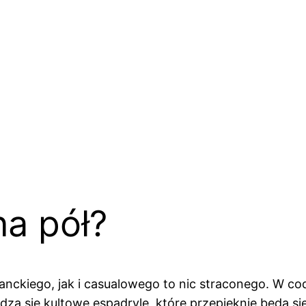
na pół?
ganckiego, jak i casualowego to nic straconego. W c
dzą się kultowe espadryle, które przepięknie będą s