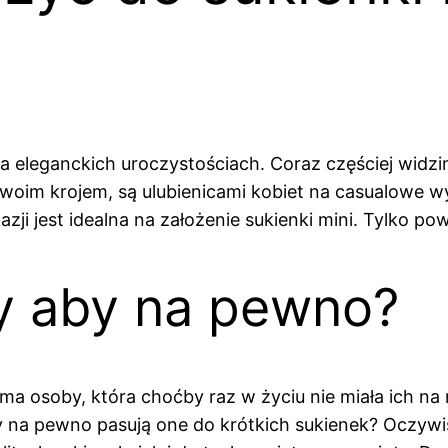
na eleganckich uroczystościach. Coraz częściej widzi
 swoim krojem, są ulubienicami kobiet na casualowe w
ji jest idealna na założenie sukienki mini. Tylko po
zy aby na pewno?
e ma osoby, która choćby raz w życiu nie miała ich n
y na pewno pasują one do krótkich sukienek? Oczywiśc