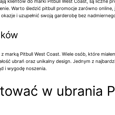
ją klientów do marki Pitbull West Coast, są liczne p
enie. Warto śledzić pitbull promocje zarówno online, j
okazje i uzupełnić swoją garderobę bez nadmiernego
ików
 marką Pitbull West Coast. Wiele osób, które miałem
łość ubrań oraz unikalny design. Jednym z najbardzie
ąd i wygodę noszenia.
tować w ubrania Pi