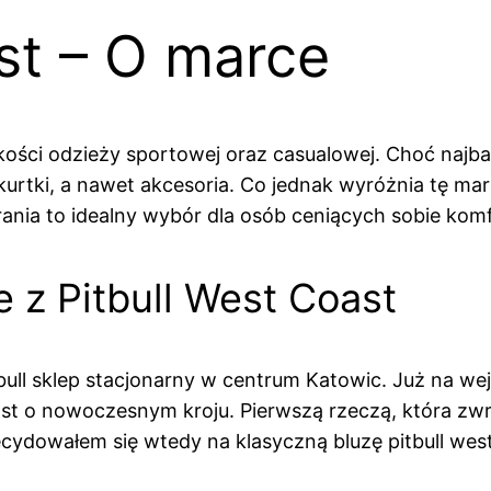
st – O marce
ości odzieży sportowej oraz casualowej. Choć najbard
 kurtki, a nawet akcesoria. Co jednak wyróżnia tę ma
brania to idealny wybór dla osób ceniących sobie komfo
 z Pitbull West Coast
bull sklep stacjonarny w centrum Katowic. Już na wej
oast o nowoczesnym kroju. Pierwszą rzeczą, która zw
ydowałem się wtedy na klasyczną bluzę pitbull wes