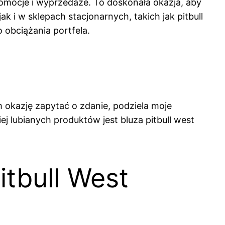
romocje i wyprzedaże. To doskonała okazja, aby
ak i w sklepach stacjonarnych, takich jak pitbull
 obciążania portfela.
 okazję zapytać o zdanie, podziela moje
j lubianych produktów jest bluza pitbull west
tbull West