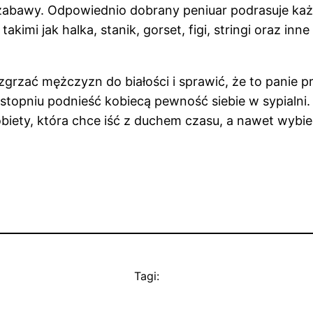
zabawy. Odpowiednio dobrany peniuar podrasuje każ
akimi jak halka, stanik, gorset, figi, stringi oraz i
ać mężczyzn do białości i sprawić, że to panie prze
topniu podnieść kobiecą pewność siebie w sypialni
iety, która chce iść z duchem czasu, a nawet wybie
Tagi: