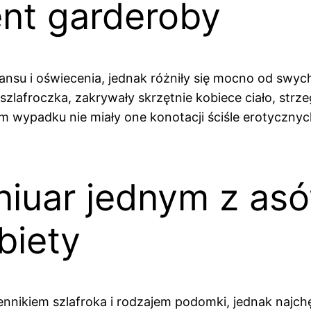
nt garderoby
sansu i oświecenia, jednak różniły się mocno od sw
zlafroczka, zakrywały skrzętnie kobiece ciało, strzegą
 wypadku nie miały one konotacji ściśle erotycznych
iuar jednym z as
biety
nikiem szlafroka i rodzajem podomki, jednak najchęt