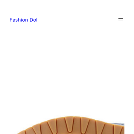
Przejdź
do
Fashion Doll
treści