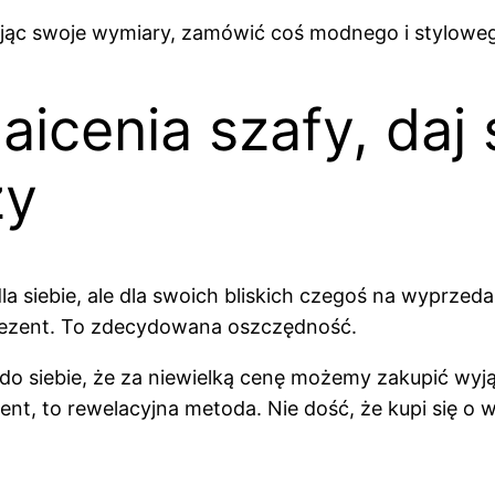
ając swoje wymiary, zamówić coś modnego i stylow
icenia szafy, daj 
ży
a siebie, ale dla swoich bliskich czegoś na wyprzed
prezent. To zdecydowana oszczędność.
do siebie, że za niewielką cenę możemy zakupić wyj
t, to rewelacyjna metoda. Nie dość, że kupi się o wi