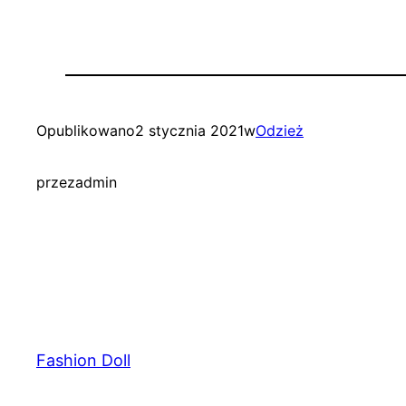
Opublikowano
2 stycznia 2021
w
Odzież
przez
admin
Fashion Doll