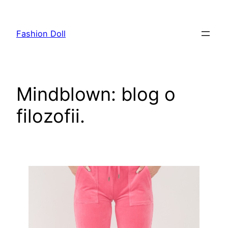
Przejdź
do
Fashion Doll
treści
Mindblown: blog o
filozofii.