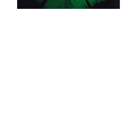
Dlaczego Bluza
Prosto to Idealny
Wybór dla
Każdego?
Czy kupno bluzy Prosto może być
fascynującym doświadczeniem? Bluza
męska Prosto to więcej niż tylko część
garderoby – to symbol miejskiego stylu…
2 września 2025